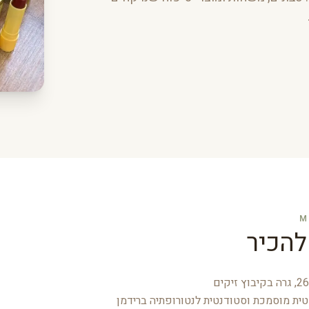
M
להכיר